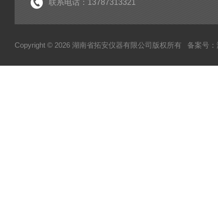
臭氧检测仪
联系电话：13787313321
甲烷分析仪
苯检测仪
Copyright © 2026 湖南省拓安仪器有限公司版权所有
备案号：湘I
一氧化碳分析仪
二氧化硫检测仪
六氟化硫检测仪
红外气体分析仪
沼气分析仪
氨气检测仪
乙烯检测仪
氧气浓度检测仪
甲醛浓度分析仪
硫化氢检测仪
二氧化氮检测仪