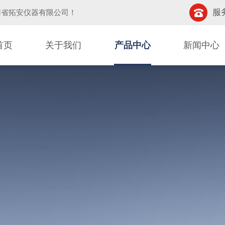
服务
南省拓安仪器有限公司
！
首页
关于我们
产品中心
新闻中心