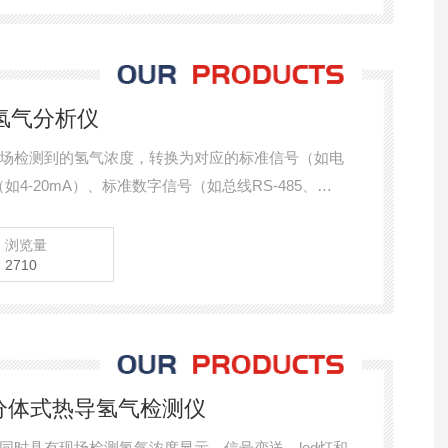
线式氢气分析仪
场检测到的氢气浓度，转换为对应的标准信号（如电
（如4-20mA）、标准数字信号（如总线RS-485、
议信号，然后将信号变送到PLC、DCS、报警控制主机等
。
浏览量
2710
力柜分体式热导氢气检测仪
同时具有现场检测氢气浓度显示、信号变送、led灯和