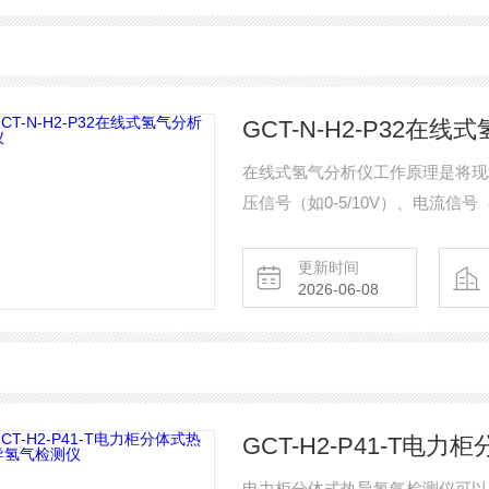
GCT-N-H2-P32在
在线式氢气分析仪工作原理是将现
压信号（如0-5/10V）、电流信号
RS232）、频率信号、Hart协
上位机进行统一显示、管理和控制
更新时间
2026-06-08
GCT-H2-P41-T电
电力柜分体式热导氢气检测仪可以