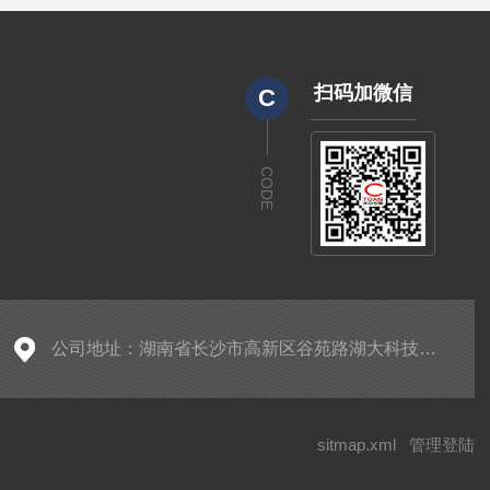
扫码加微信
C
CODE
公司地址：湖南省长沙市高新区谷苑路湖大科技园工程孵化大楼东栋4楼
sitmap.xml
管理登陆