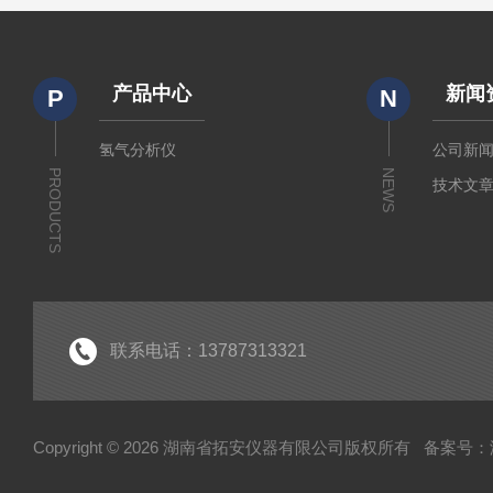
产品中心
新闻
P
N
氢气分析仪
公司新
PRODUCTS
NEWS
技术文
联系电话：13787313321
Copyright © 2026 湖南省拓安仪器有限公司版权所有
备案号：湘I