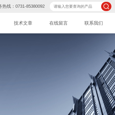
热线：0731-85380092
技术文章
在线留言
联系我们