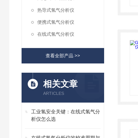
热导式氢气分析仪
便携式氢气分析仪
在线式氢气分析仪
查看全部产品 >>
相关文章
ARTICLES
工业氢安全关键：在线式氢气分
析仪怎么选
在线式氢气分析仪的校准周期与