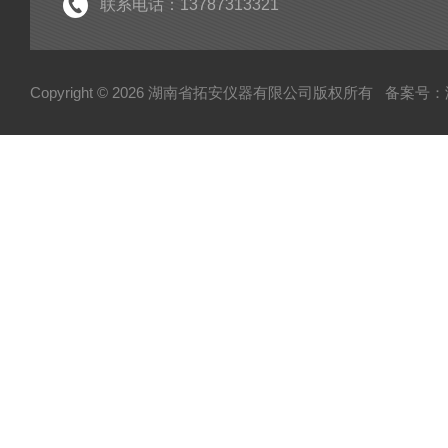
臭氧检测仪
联系电话：13787313321
甲烷分析仪
苯检测仪
Copyright © 2026 湖南省拓安仪器有限公司版权所有
备案号：湘I
一氧化碳分析仪
二氧化硫检测仪
六氟化硫检测仪
红外气体分析仪
沼气分析仪
氨气检测仪
乙烯检测仪
氧气浓度检测仪
甲醛浓度分析仪
硫化氢检测仪
二氧化氮检测仪