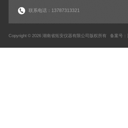
氢气分析仪
臭氧检测仪
联系电话：13787313321
甲烷分析仪
苯检测仪
Copyright © 2026 湖南省拓安仪器有限公司版权所有
备案号：湘I
一氧化碳分析仪
二氧化硫检测仪
六氟化硫检测仪
红外气体分析仪
沼气分析仪
氨气检测仪
乙烯检测仪
氧气浓度检测仪
甲醛浓度分析仪
硫化氢检测仪