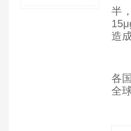
半，
15
造
虽
各
全