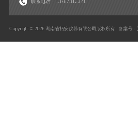
臭氧检测仪
联系电话：13787313321
甲烷分析仪
苯检测仪
Copyright © 2026 湖南省拓安仪器有限公司版权所有
备案号：湘I
一氧化碳分析仪
二氧化硫检测仪
六氟化硫检测仪
红外气体分析仪
沼气分析仪
氨气检测仪
乙烯检测仪
氧气浓度检测仪
甲醛浓度分析仪
硫化氢检测仪
二氧化氮检测仪