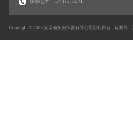
臭氧检测仪
联系电话：13787313321
甲烷分析仪
苯检测仪
Copyright © 2026 湖南省拓安仪器有限公司版权所有
备案号：湘I
一氧化碳分析仪
二氧化硫检测仪
六氟化硫检测仪
红外气体分析仪
沼气分析仪
氨气检测仪
乙烯检测仪
氧气浓度检测仪
甲醛浓度分析仪
硫化氢检测仪
二氧化氮检测仪