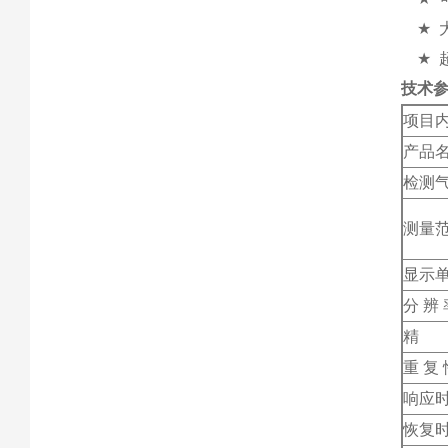
★
★
技术
项目
产品
检测
测量
显示
分 辨 
精 
重 复 
响应
恢复