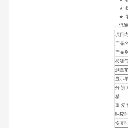
★
★
、流通
项目
产品
产品
检测
测量
显示
分 辨 
精 
重 复 
响应
恢复