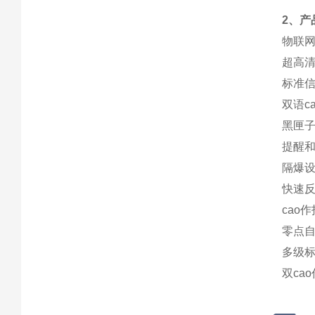
2、产
物联
超高清
标准
双语c
黑匣子
提醒
隔爆设
快速反
cao
零点
多级标
双ca