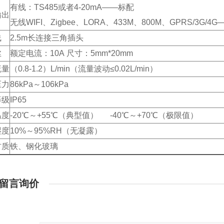
有线：TS485或者4-20mA——标配
输出
无线WIFI、Zigbee、LORA、433M、800M、GPRS/3G/4
线
2.5m长连接三角插头
丝
额定电流：10A 尺寸：5mm*20mm
流量
（0.8-1.2）L/min（流量波动≤0.02L/min）
压力
86kPa～106kPa
等级
IP65
温度
-20℃～+55℃（典型值） -40℃～+70℃（极限值）
湿度
10%～95%RH（无凝露）
材质
铁、钢化玻璃
留言询价