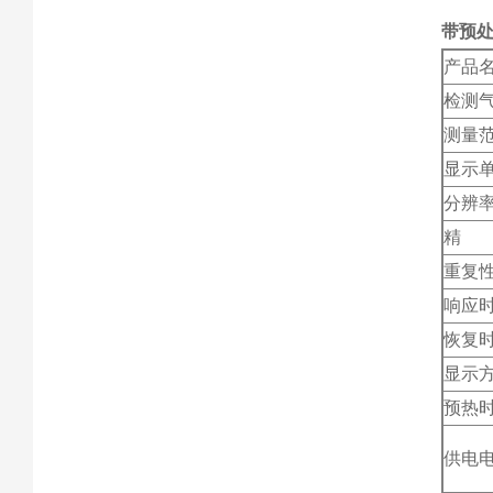
带预处
产品
检测
测量
显示
分辨
精 
重复
响应
恢复
显示
预热
供电