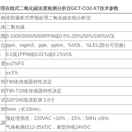
理在线式二氧化碳浓度检测分析仪GCT-CO2-XT技术参数
名称
非防爆柜式带预处理二氧化碳在线分析仪
气体
二氧化碳
范围
0-1000/2000/5000PPM或0-5% /20%/50%/100%VOL
单位
ppm、mg/m3、ppb、pphm、%VOL、%LEL(部分可切换)
率
0.1或1PPM或0.01%或0.1%VOL
度
≤±2%FS
性
≤±1%
时间
T90依传感器特性决定
时间
T90-T10依传感器特性决定
方式
320*240高清彩屏 2.0寸
时间
5min（长10min）
预处理系统：220VAC +10%，-15%；50Hz ±5Hz
电源
气体检测仪12-35VDC，典型供电24VDC