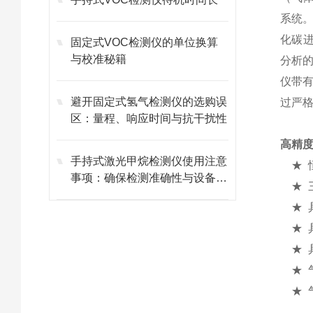
系统
化碳
固定式VOC检测仪的单位换算
与校准秘籍
分析
仪带
避开固定式氢气检测仪的选购误
过严
区：量程、响应时间与抗干扰性
高精
手持式激光甲烷检测仪使用注意
★ 
事项：确保检测准确性与设备寿
★ 
命​
★ 
★ 
★ 
★ 气
★ 气