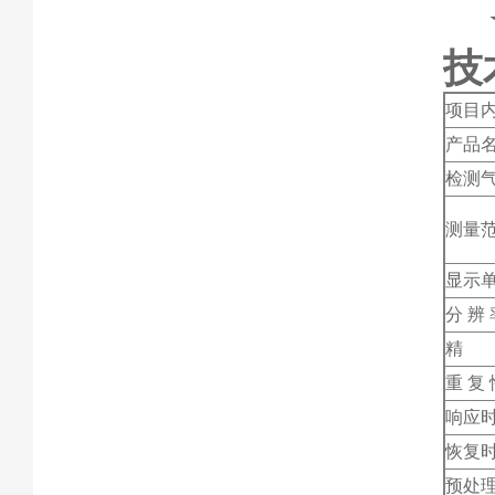
技
项目
产品
检测
测量
显示
分 辨 
精 
重 复 
响应
恢复
预处