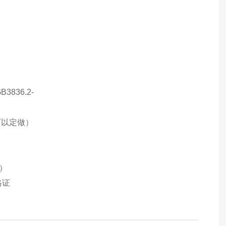
836.2-
度可以定做）
A）
格证