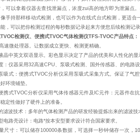
时，可以拿着仪器去查找泄漏点，浓度zui高的地方即为泄漏点
可像手持那样移动式检测，也可以作为在线式台式检测，更适合
功能，可以把你检测过程的每秒数据记录起来方便您后续检测记
TVOC检测仪、便携式TVOC气体检测仪
TFS-TVOC
产品特点
：
位高速微处理器。让数据成立更快、检测更精确。
色液晶中英文双语显示。彩色显示决定了产品的优美和人性化的显
度：仪器采用32高速CPU、泵吸式检测、国外传感器、的电路
泵吸式：便携式
TVOC
分析仪采用泵吸式采集方式。保证了气腔
做好环境铺垫。
便携
式TVOC
分析仪采用气体传感器元件及IC元件：元器件在
度稳定性做好了硬件上的准备。
）的滤波技术：多年的气体检测产品的研发经验提炼出来的滤波技
型电路壳设计：电路*按本安型要求设计符合国家要求。
量尺寸：可以储存100000条数据，可选择一秒钟储存一次，