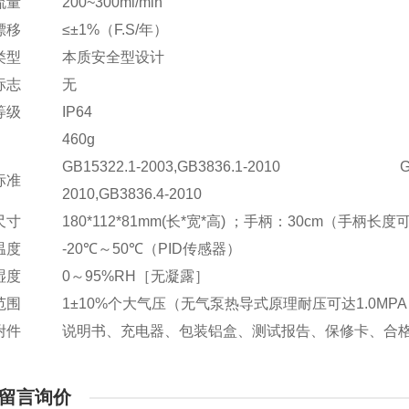
流量
200~300ml/min
漂移
≤±1%（F.S/年）
类型
本质安全型设计
标志
无
等级
IP64
460g
GB15322.1-2003,GB3836.1-2010 GB3
标准
2010,GB3836.4-2010
尺寸
180*112*81mm(长*宽*高) ；手柄：30cm（手柄长
温度
-20℃～50℃（PID传感器）
湿度
0～95%RH［无凝露］
范围
1±10%个大气压（无气泵热导式原理耐压可达1.0MP
附件
说明书、充电器、包装铝盒、测试报告、保修卡、合
留言询价