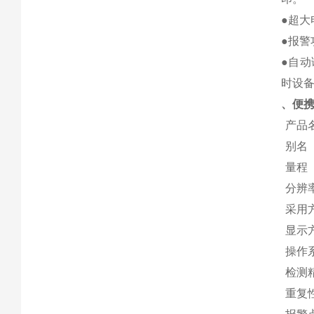
●超大
●报警
●自
时设
、便携
产品
别名
量程
分辨
采用
显示
操作
检测
重复