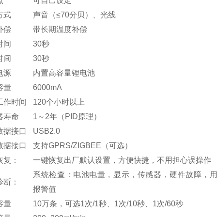
点
可自己设定
方式
声音（≤70分贝）、光线
补偿
带长期温度补偿
时间
30秒
时间
30秒
电源
内置高容量锂电池
容量
6000mA
工作时间
120个小时以上
器寿命
1～2年（PID原理）
数据接口
USB2.0
数据接口
支持GPRS/ZIGBEE（可选）
恢复：
一键恢复出厂默认设置，方便快捷，不用担心误操作
系统检查：电池电量，显示，传感器，硬件故障，
诊断：
报警值
容量
10万条，可选1次/1秒、1次/10秒、1次/60秒