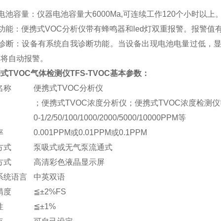
电池容量：仪器电池容量大6000Ma,可连续工作120个小时以上
功能：便携式
VOC
分析仪带有蜂鸣器和led灯双重报警。报警值
动诊断：设备有系统自我诊断功能。当设备出现电池电量过低，
备将自动报警。
式TVOC气体检测仪
TFS-TVOC
基本参数：
名称
便携式TVOC分析仪
；便携式TVOC浓度分析仪；便携式TVOC浓度检测仪
0-1/2/50/100/1000/2000/5000/10000PPM等
率
0.001PPM或0.01PPM或0.1PPM
方式
泵吸式或无气泵流通式
方式
高清彩色液晶显示屏
系统语言
中英双语
精度
≦±2%FS
性
≦±1%