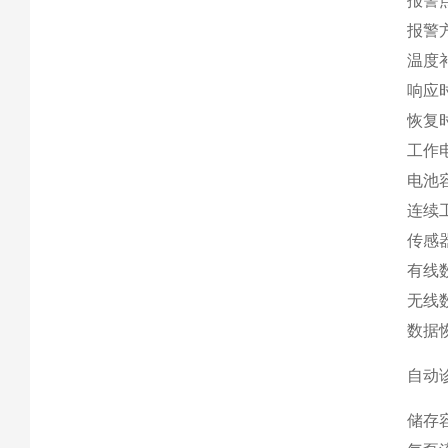
报警
报警
温度
响应
恢复
工作
电池
连续
传感
有线
无线
数据
自动
储存