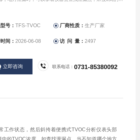
泄漏点
品型号：
TFS-TVOC
厂商性质：
生产厂家
新时间：
2026-06-08
访 问 量：
2497
0731-85380092
立即咨询
联系电话：
常工作状态，然后斜挎着便携式
TVOC
分析仪表头部
境中的
TVOC
浓度。如查找泄漏点，当不知道哪个地方