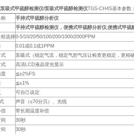
式泵吸式甲硫醇检测仪
/泵吸式甲硫醇检测仪
TGS-CH4S基本参数
名称
手持式甲硫醇分析仪
手持式甲硫醇检测仪，便携式甲硫醇分析仪,便携式甲硫
量程选择
0-5/10/20/50/100/200/1000/2000PPM
率
0.01或0.1或1PPM
方式
泵吸式（稳定气流，稳定气腔气压让检查更稳定，更精
方式
高清LCD液晶背光显示
精度
≦±2%FS
性
≦±1%
点
可自己设定
式
声音（≤70分贝）、光线
补偿
带长期温度补偿
时间
30秒
时间
30秒