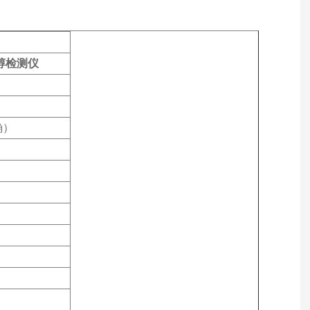
：
醇检测仪
确）