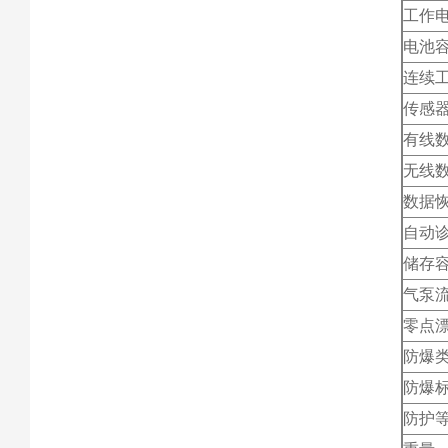
工作
电池
连续
传感
有线
无线
数据
自动
储存
气泵
零点
防爆
防爆
防护