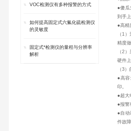
VOC检测仪有多种报警的方式
●傻
到手
如何提高固定式六氟化硫检测仪
●高
的灵敏度
（1
精度
固定式*检测仪的量程与分辨率
（2
解析
硬件
（3
●高容
印。
●超大
●报警
●自
件故