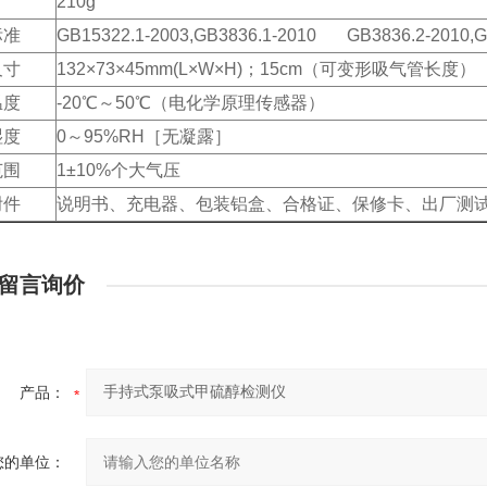
210g
标准
GB15322.1-2003,GB3836.1-2010 GB3836.2-2010,G
尺寸
132×73×45mm(L×W×H)；15cm（可变形吸气管长度）
温度
-20℃～50℃（电化学原理传感器）
湿度
0～95%RH［无凝露］
范围
1±10%个大气压
附件
说明书、充电器、包装铝盒、合格证、保修卡、出厂测
留言询价
产品：
您的单位：