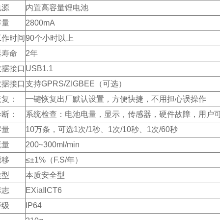
电源
内置高容量锂电池
容量
2800mA
工作时间
90个小时以上
器寿命
2年
数据接口
USB1.1
数据接口
支持GPRS/ZIGBEE（可选）
恢复：
一键恢复出厂默认设置，方便快捷，不用担心误操作
诊断：
系统检查：电池电量，显示，传感器，硬件故障，用户
容量
10万条，可选1次/1秒、1次/10秒、1次/60秒
流量
200~300ml/min
漂移
≤±1%（F.S/年）
类型
本质安全型
标志
EXiaⅡCT6
等级
IP64