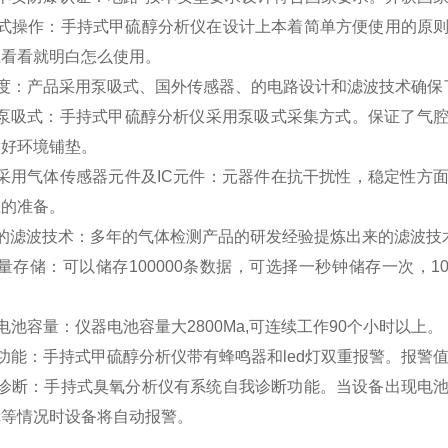
瓜式操作：手持式甲硫醇分析仪在设计上本着简单方便使用的原
上看看就明白怎么使用。
精度：产品采用泵吸式、国外传感器、的电路设计和滤波技术确保
）泵吸式：手持式甲硫醇分析仪采用泵吸式采集方式。保证了气
做好环境铺垫。
）采用气体传感器元件及IC元件：元器件在抗干扰性，稳定性方
上的准备。
）的滤波技术：多年的气体检测产品的研发经验提炼出来的滤波技
量存储：可以储存100000条数据，可选择一秒钟储存一次，
电池容量：仪器电池容量大2800Ma,可连续工作90个小时以上。
功能：手持式甲硫醇分析仪带有蜂鸣器和led灯双重报警。报警
动诊断：手持式臭氧分析仪有系统自我诊断功能。当设备出现电
障等情况时设备将自动报警。