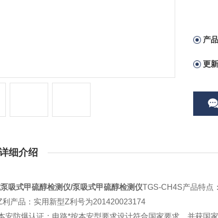
产
更
详细介绍
式泵吸式甲硫醇检测仪
/泵吸式甲硫醇检测仪
TGS-CH4S产品特点
Z利产品：实用新型Z利号为201420023174
本安防爆认证：电路*按本安型要求设计符合国家要求。并获国家本安防