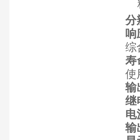
分
响
综
寿
使
输
继
电
输